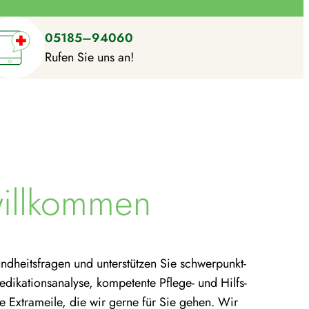
05185–94060
Rufen Sie uns an!
willkommen
d­heits­fragen und unter­stützen Sie schwer­punkt­
ka­ti­ons­ana­lyse, kompe­tente Pflege- und Hilfs­
iche Extrameile, die wir gerne für Sie gehen. Wir