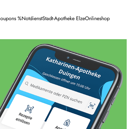
oupons %
Notdienst
Stadt-Apotheke Elze
Onlineshop