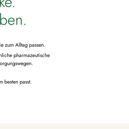
ke.
eben.
ie zum Alltag passen.
liche pharma­zeu­ti­sche
rsorgungswegen.
am besten passt.