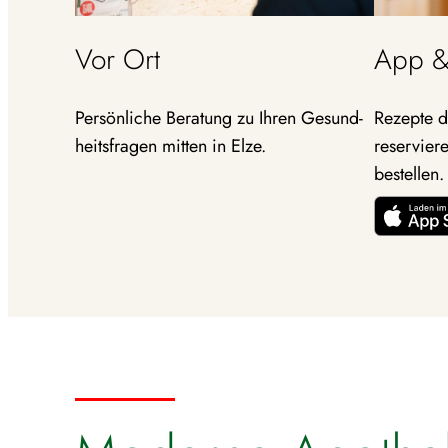
Vor Ort
App &
Persön­liche Beratung zu Ihren Gesund­
Rezepte d
heits­fragen mitten in Elze.
reser­vier
bestellen.