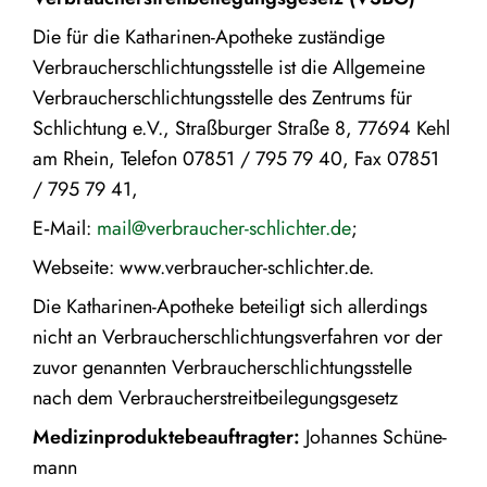
Die für die Katha­rinen-Apotheke zustän­dige
Verbrau­cher­schlich­tungs­stelle ist die Allge­meine
Verbrau­cher­schlich­tungs­stelle des Zentrums für
Schlich­tung e.V., Straß­burger Straße 8, 77694 Kehl
am Rhein, Telefon 07851 / 795 79 40, Fax 07851
/ 795 79 41,
E‑Mail:
mail@verbraucher-schlichter.de
;
Webseite: www.verbraucher-schlichter.de.
Die Katha­rinen-Apotheke beteiligt sich aller­dings
nicht an Verbrau­cher­schlich­tungs­ver­fahren vor der
zuvor genannten Verbrau­cher­schlich­tungs­stelle
nach dem Verbraucherstreitbeilegungsgesetz
Medizin­pro­dukt­e­be­auf­tragter:
Johannes Schüne­
mann