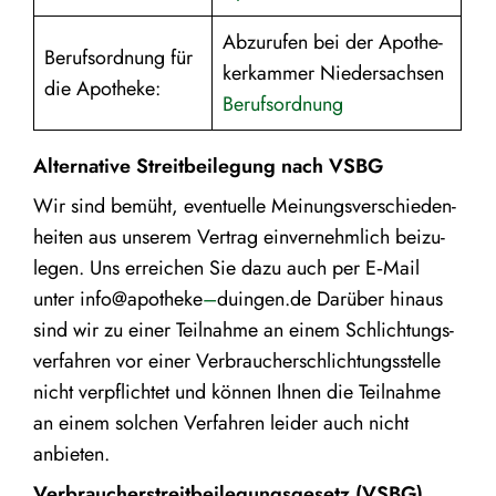
Abzurufen bei der Apothe­
Berufs­ord­nung für
ker­kammer Nieder­sachsen
die Apotheke:
Berufs­ord­nung
Alter­na­tive Streit­bei­le­gung nach VSBG
Wir sind bemüht, eventu­elle Meinungs­ver­schie­den­
heiten aus unserem Vertrag einver­nehm­lich beizu­
legen. Uns erreichen Sie dazu auch per E‑Mail
unter info@apotheke
–
duingen.de Darüber hinaus
sind wir zu einer Teilnahme an einem Schlich­tungs­
ver­fahren vor einer Verbrau­cher­schlich­tungs­stelle
nicht verpflichtet und können Ihnen die Teilnahme
an einem solchen Verfahren leider auch nicht
anbieten.
Verbrau­cher­streit­bei­le­gungs­ge­setz (VSBG)