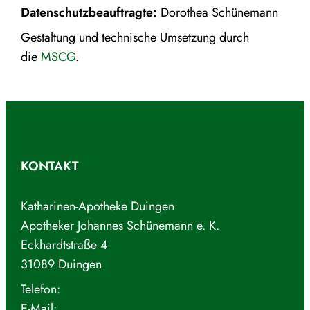
Daten­schutz­be­auf­tragte:
Dorothea Schüne­mann
Gestal­tung und techni­sche Umsetzung durch
die
MSCG
.
KONTAKT
Katharinen-Apotheke Duingen
Apotheker Johannes Schünemann e. K.
Eckhardtstraße 4
31089 Duingen
Telefon:
05185 94060
E-Mail:
info@apotheke-duingen.de