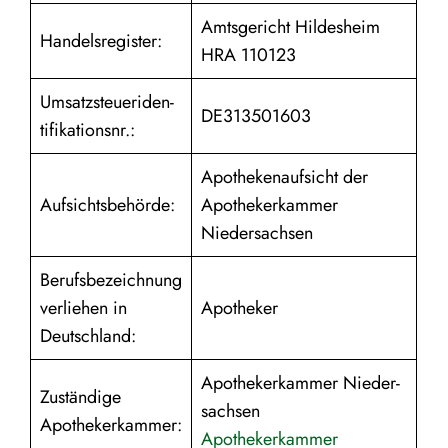
Amtsge­richt Hildes­heim
Handels­re­gister:
HRA 110123
Umsatz­steu­er­iden­
DE313501603
ti­fi­ka­ti­onsnr.:
Apothe­ken­auf­sicht der
Aufsichts­be­hörde:
Apothe­ker­kammer
Niedersachsen
Berufs­be­zeich­nung
verliehen in
Apotheker
Deutschland:
Apothe­ker­kammer Nieder­
Zustän­dige
sachsen
Apothekerkammer:
Apothe­ker­kammer