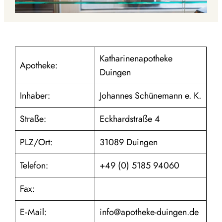
Katha­ri­nen­apo­theke
Apotheke:
Duingen
Inhaber:
Johannes Schüne­mann e. K.
Straße:
Eckhard­straße 4
PLZ/Ort:
31089 Duingen
Telefon:
+49 (0) 5185 94060
Fax:
E‑Mail:
info@apotheke-duingen.de